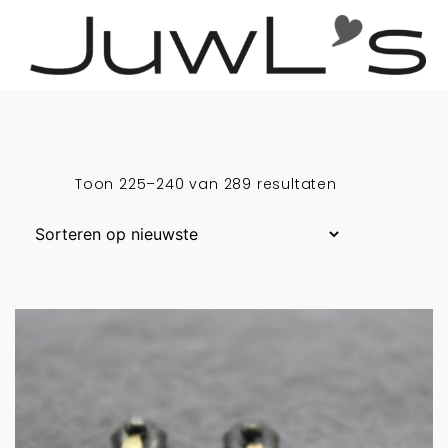
Toon 225–240 van 289 resultaten
Groene amethist in zilver