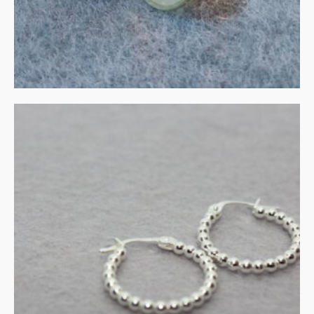
IN WINKELMAND
Pareldraad creolen
€
65.00
IN WINKELMAND