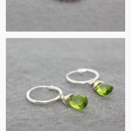
UITVERKOCHT
Zilveren creolen met
peridot
€
40.00
MEER INFORMATIE