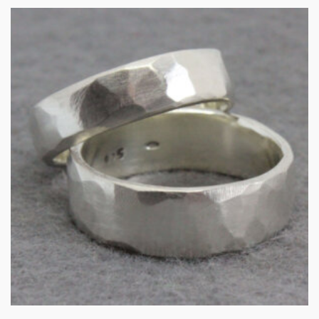
Robuust in zilver
€
145.00
IN WINKELMAND