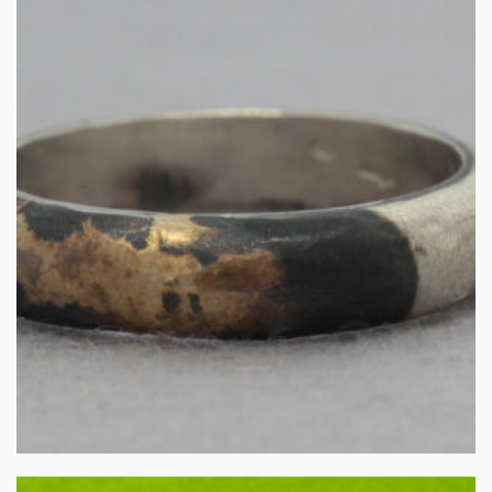
Zilveren ring met gouden
accent
€
140.00
IN WINKELMAND