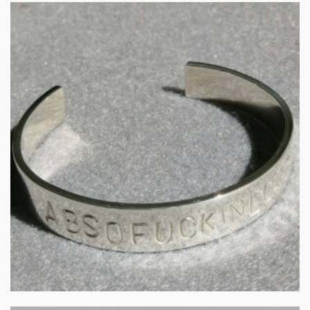
Heren armband in zilver
€
200.00
IN WINKELMAND