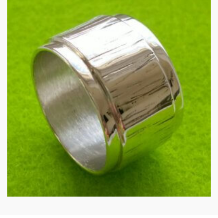
Herenring in zilver
€
135.00
IN WINKELMAND