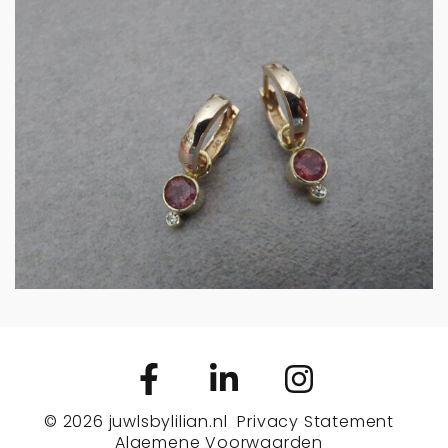
Creoolhangers geelgoud
met aardbeik…
€
550.00
IN WINKELMAND
© 2026
juwlsbylilian.nl
Privacy Statement
Algemene Voorwaarden