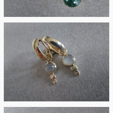
Gouden creoolhangers
met roosgeslep…
€
360.00
IN WINKELMAND