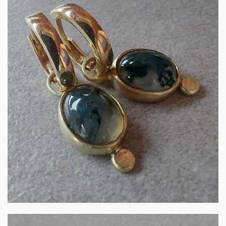
Creoolhangers goud met
mosagaat
€
500.00
IN WINKELMAND