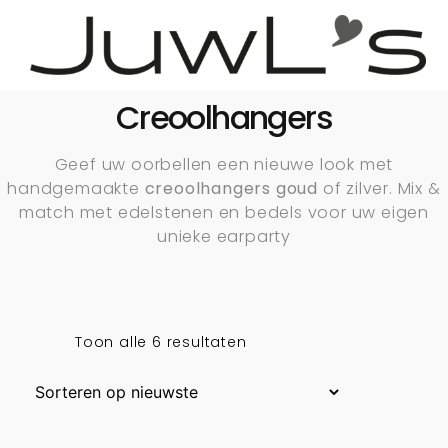
Creoolhangers
Geef uw oorbellen een nieuwe look met
handgemaakte
creoolhangers goud
of zilver. Mix &
match met edelstenen en bedels voor uw eigen
unieke earparty
Toon alle 6 resultaten