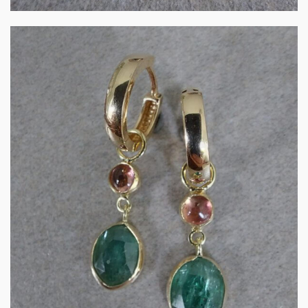
UITVERKOCHT
Creoolhangers 14k goud
met toermali…
€
425.00
MEER INFORMATIE