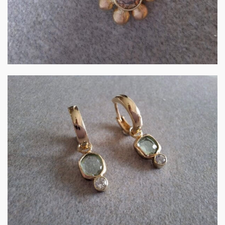
Gouden creoolhangers
met groene- en…
€
480.00
IN WINKELMAND