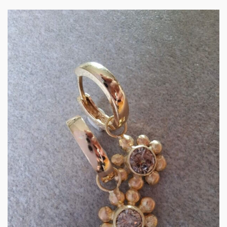
Gouden creoolhangers
met paarsbruin…
€
1,075.00
IN WINKELMAND