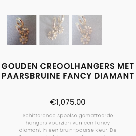
GOUDEN CREOOLHANGERS MET
PAARSBRUINE FANCY DIAMANT
€
1,075.00
Schitterende speelse gematteerde
hangers voorzien van een fancy
diamant in een bruin-paarse kleur. De