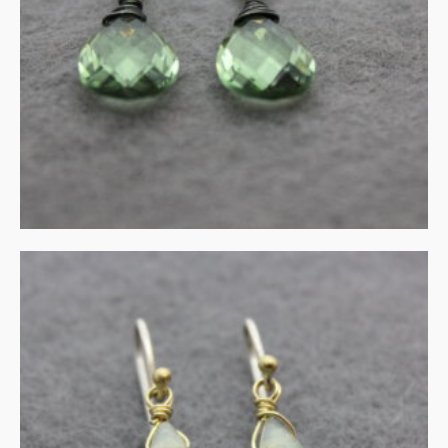
€
115.00
IN WINKELMAND
UITVERKOCHT
Prehniet in zilver en goud