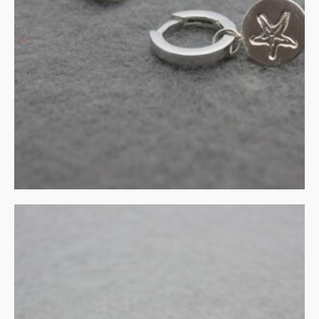
zeester
€
95.00
IN WINKELMAND
Gouden stekers