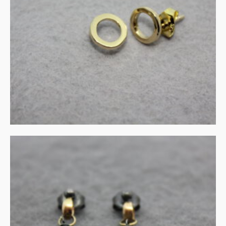
€
245.00
IN WINKELMAND
Groene amethist in zilver
en goud