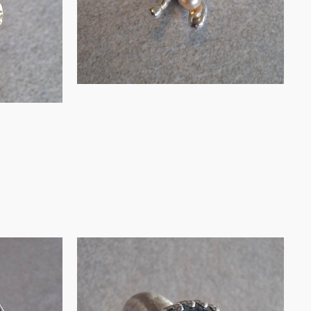
IN WINKELMAND
nner
Zilveren ring met