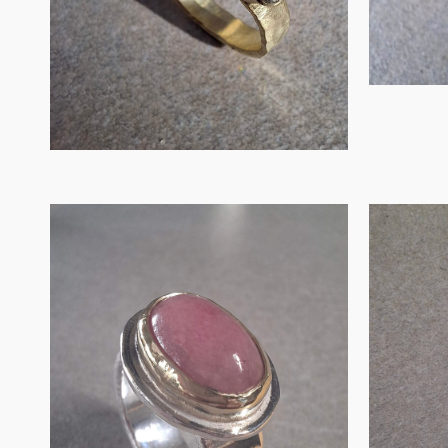
IN WINKELMAND
H
Zilveren ring met
cha
in goud gevatte r…
€
200.00