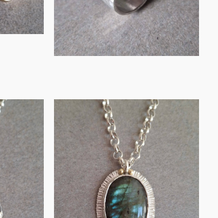
IN WINKELMAND
Zilveren hanger
nger
met labradoriet en
al en
…
€
145.00