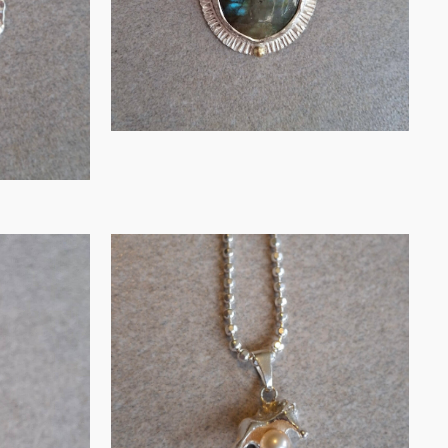
IN WINKELMAND
Zilveren hanger
 met
met roze
 een
zoetwaterp…
€
70.00
0