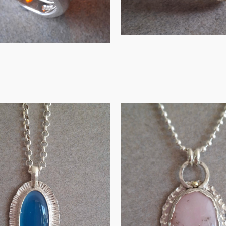
MEER INFORMATIE
IN WINKELMAND
emelsblauwe
Zilveren ha
lcedoonhanger
met roze opa
in zi…
g…
€
145.00
€
135.00