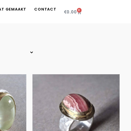
AT GEMAAKT
CONTACT
0
€
0.00
T
Zilveren ring met
g met
prachtig
et i…
geaderde…
€
250.00