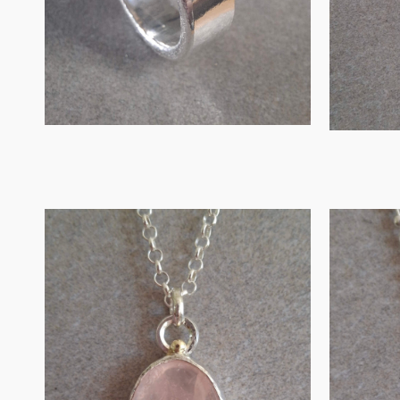
IN WINKELMAND
Hanger in zilver
met ovalen
Ha
rozenkw…
met