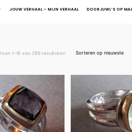
JOUW VERHAAL – MIJN VERHAAL
DOORJUWL’S OP MA
Toon 1–16 van 289 resultaten
UITVERKOCH
veren ring met
Zilveren rin
een in goud
groene prehni
gezet…
€
225.00
€
200.00