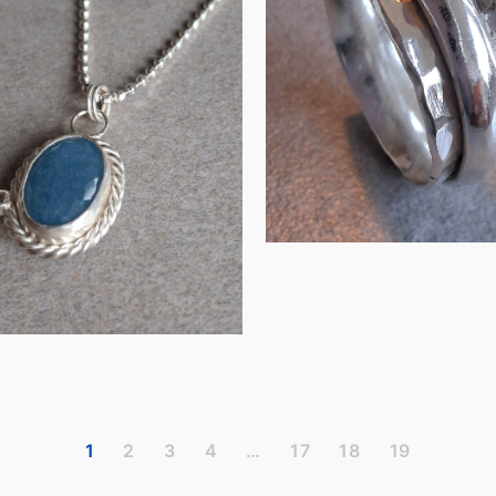
ring
t aquamarijn
en w…
€
140.00
€
90.00
IN WINKELMAND
IN WINKELMAND
1
2
3
4
…
17
18
19