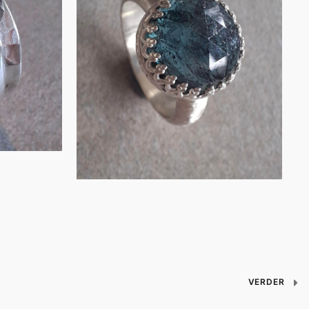
roosgeslepen
kyan…
€
165.00
IN WINKELMAND
VERDER