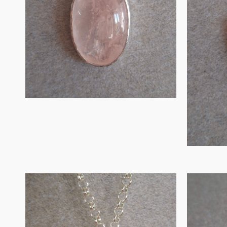
€
135.00
IN WINKELMAND
Zilveren hanger
Zi