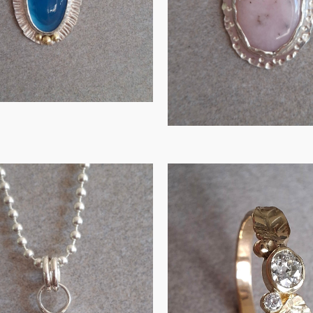
IN WINKELMAND
IN WINKELMAND
Gouden ring
blaadjes en
nger in zilver
Oud…
 peervormige
€
1,930.0