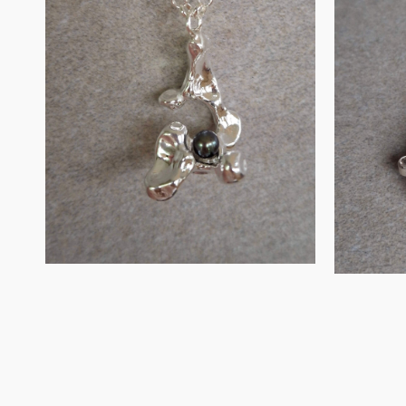
met zwarte
me
zoetwate…
€
90.00
IN WINKELMAND