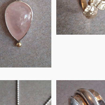
ro…
€
135.00
IN WINKELMAND
IN WINKELMAND
Zilveren spi
lveren hanger