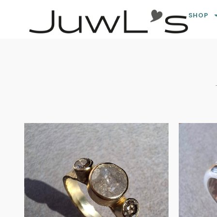
SHOP
Zil
geelgouden ring
met diamanten
€
2,250.00