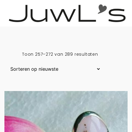
Toon 257–272 van 289 resultaten
UITVERKOCHT