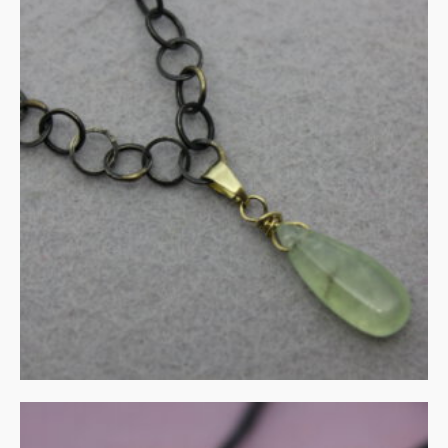
UITVERKOCHT
Prehnite in zilver en goud
€
140.00
MEER INFORMATIE