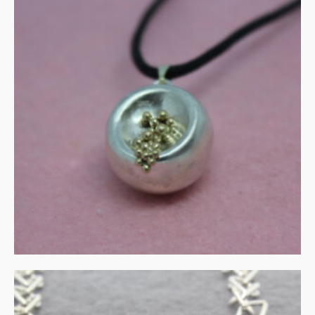
Waterval hanger in zilver
en goud
€
165.00
IN WINKELMAND