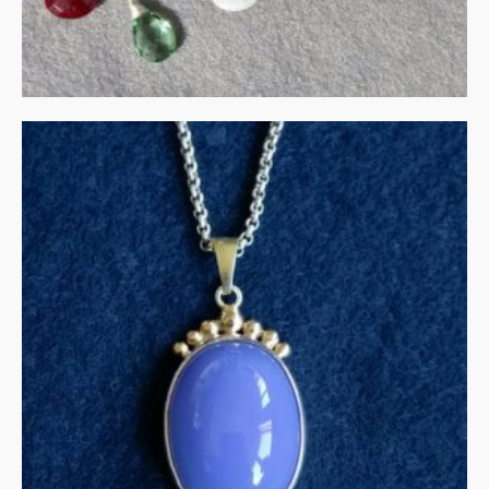
UITVERKOCHT
Collier chalcedoon in zilver
en goud
€
275.00
MEER INFORMATIE