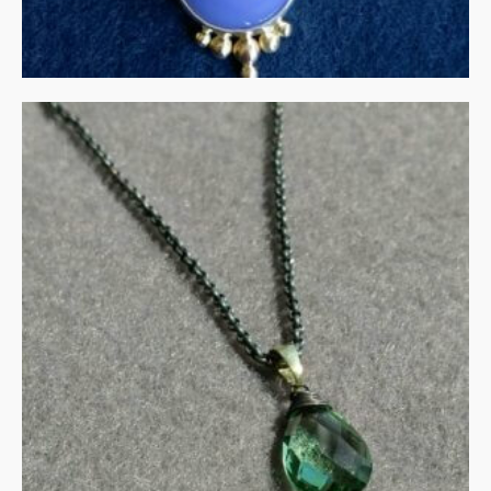
Groene amethist in goud
en zilver
€
115.00
IN WINKELMAND