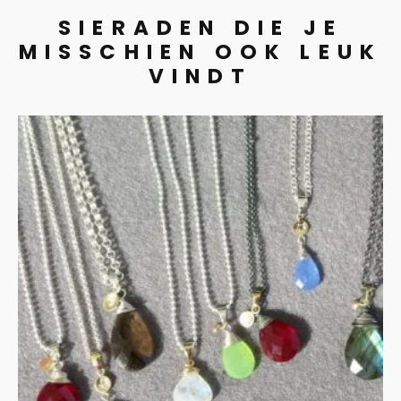
SIERADEN DIE JE
MISSCHIEN OOK LEUK
VINDT
Collier met peervormige
edelsteen
€
135.00
IN WINKELMAND