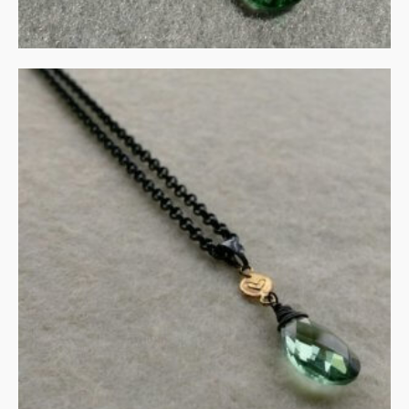
Collier in gezwart zilver en
goud met groene
amethist
€
135.00
IN WINKELMAND