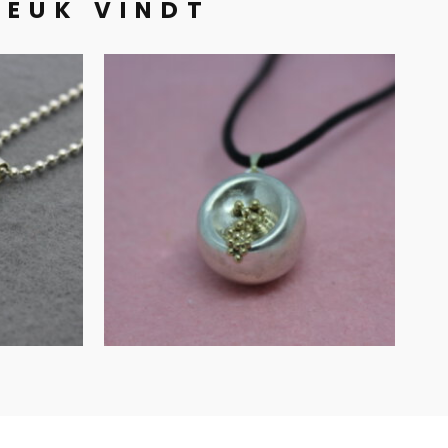
LEUK VINDT
Waterval hanger
n
in zilver en goud
 in
ouden
€
165.00
IN WINKELMAND