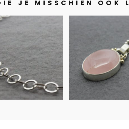
DIE JE MISSCHIEN OOK 
UITVERKOCHT
Collier en
Collier va
mband zilver
rozenkwarts
zilver met g
€
135.00
details
IN WINKELMAND
MEER INFORMATIE