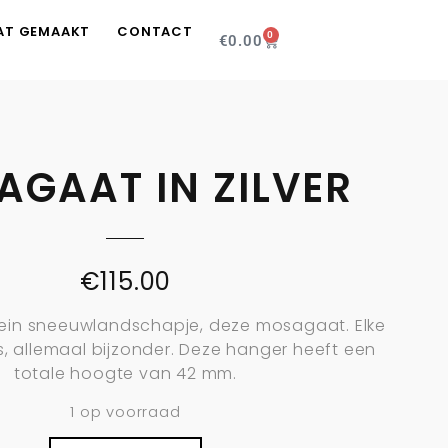
AT GEMAAKT
CONTACT
0
€
0.00
GAAT IN ZILVER
€
115.00
klein sneeuwlandschapje, deze mosagaat. Elke
s, allemaal bijzonder. Deze hanger heeft een
totale hoogte van 42 mm.
1 op voorraad