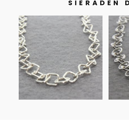
SIERADEN 
Collier en
armband zilver
ar
€
135.00
IN WINKELMAND