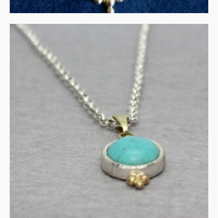
Amazoniet in zilver met
gouden details
€
140.00
IN WINKELMAND