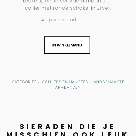
Leuke speelse set van armband en
collier met ronde schakel in zilver.
4 op voorraad
IN WINKELMAND
CATEGORIEËN:
COLLIERS EN HANGERS
,
HANDGEMAAKTE
ARMBANDEN
SIERADEN DIE JE
MISSCHIEN OOK LEUK