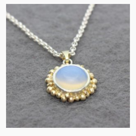
Opalite hanger in zilver en
goud
€
250.00
IN WINKELMAND