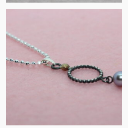
Grijze parel in zilver met
gouden accent
€
135.00
IN WINKELMAND