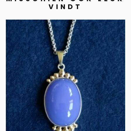
VINDT
UITVERKOCHT
Collier chalcedoon in zilver
en goud
€
275.00
MEER INFORMATIE