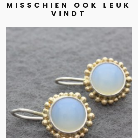
MISSCHIEN OOK LEUK
VINDT
Opaliet in goud en zilver
€
350.00
IN WINKELMAND