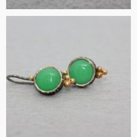
UITVERKOCHT
oorhangers aventurijn in
zilver en goud
€
115.00
MEER INFORMATIE