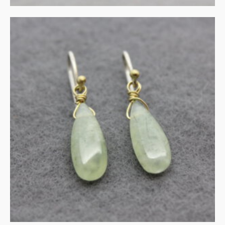
UITVERKOCHT
Prehniet in zilver en goud
€
135.00
MEER INFORMATIE