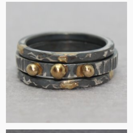
Stapelringen in gezwart
zilver met 14ct goud
€
355.00
IN WINKELMAND