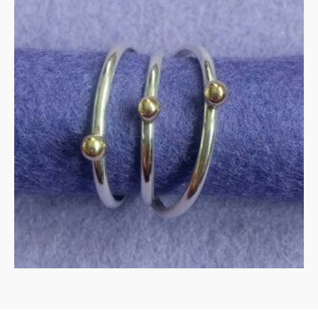
Gouden blob op zilveren
band
€
155.00
IN WINKELMAND