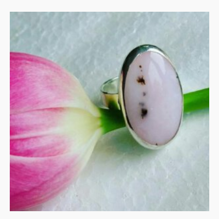
UITVERKOCHT
Roze opaal in zilver
€
145.00
MEER INFORMATIE