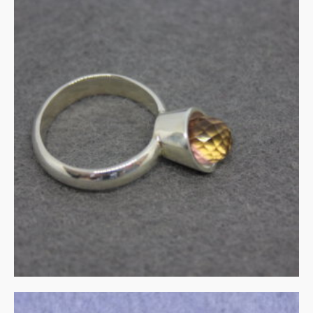
UITVERKOCHT
Zilveren kelk-ring met
ametrien
€
135.00
MEER INFORMATIE