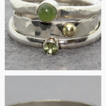
Groen met zilver en goud
€
325.00
IN WINKELMAND
Zilveren ring met gouden