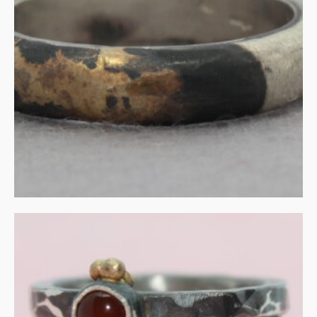
accent
€
140.00
IN WINKELMAND
Parel en carneool in