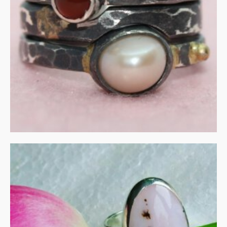
gezwart zilver en goud.
€
305.00
IN WINKELMAND
UITVERKOCHT
Roze opaal in zilver