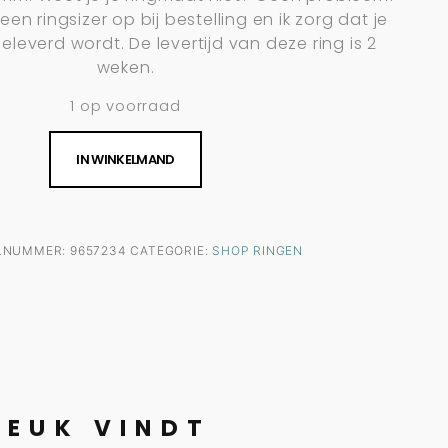
s een ringsizer op bij bestelling en ik zorg dat je
leverd wordt. De levertijd van deze ring is 2
weken.
1 op voorraad
IN WINKELMAND
ELNUMMER:
9657234
CATEGORIE:
SHOP RINGEN
LEUK VINDT