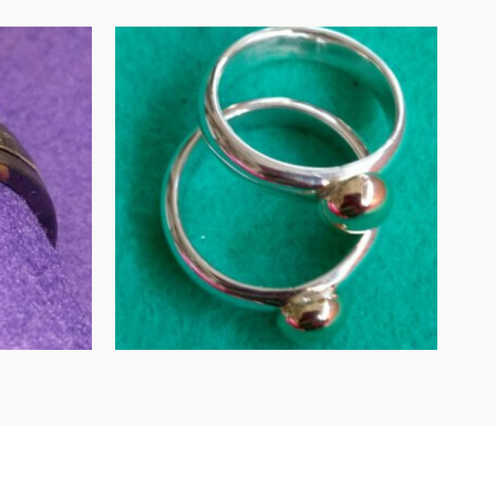
n in
UITVERKOCHT
ouden
Gouden blobs op
n
zilveren band
MEER INFORMATIE