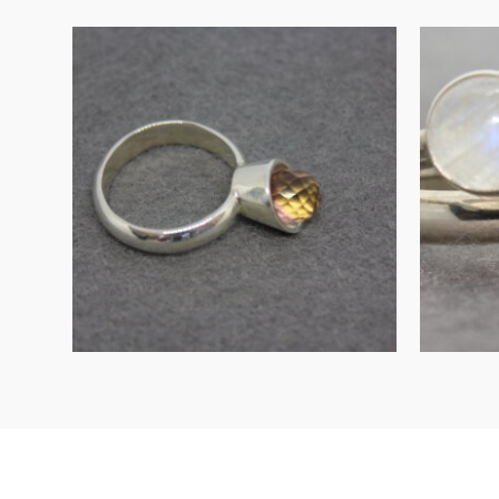
UITVERKOCHT
Zilveren kelk-ring
M
met ametrien
p
€
135.00
MEER INFORMATIE