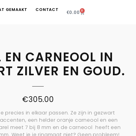
AT GEMAAKT
CONTACT
0
€
0.00
L EN CARNEOOL IN
T ZILVER EN GOUD.
€
305.00
e precies in elkaar passen. Ze zijn in gezwart
 accenten, een helder oranje carneool en een
parel meet 7 bij 8 mm en de carneool heeft een
mm. Weet je je ringmaat niet? Geen probleem!