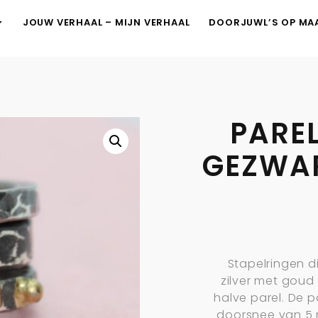
JOUW VERHAAL – MIJN VERHAAL
DOORJUWL’S OP MA
PARE
GEZWAR
Stapelringen di
zilver met goud
halve parel. De 
doorsnee van 5 