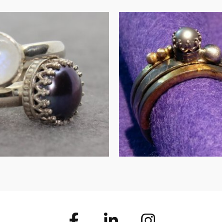
UITVERKOCHT
Stapelringe
aansteen en
zilver met g
arel in zilver
accente
€
155.00
€
275.00
MEER INFORMATIE
IN WINKELMAND