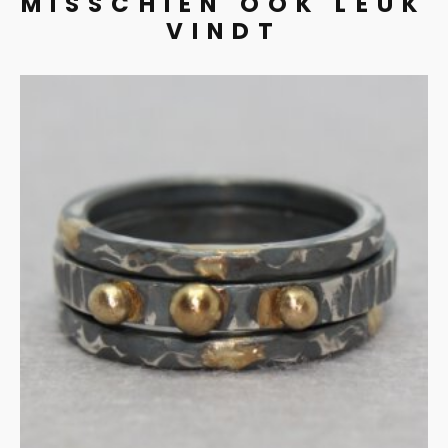
MISSCHIEN OOK LEUK
VINDT
Stapelringen in gezwart
zilver met 14ct goud
€
355.00
IN WINKELMAND