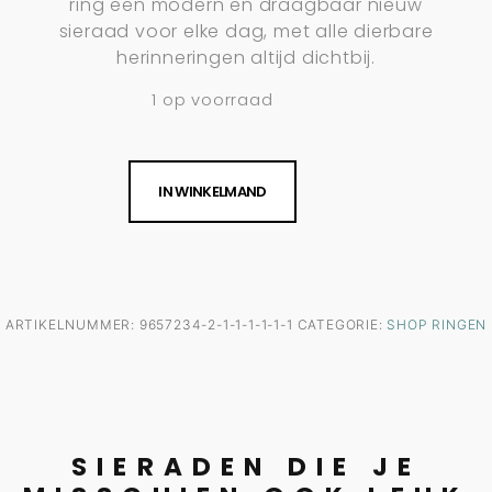
ring een modern en draagbaar nieuw
sieraad voor elke dag, met alle dierbare
herinneringen altijd dichtbij.
1 op voorraad
IN WINKELMAND
ARTIKELNUMMER:
9657234-2-1-1-1-1-1-1
CATEGORIE:
SHOP RINGEN
SIERADEN DIE JE