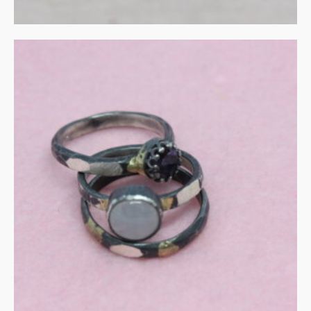
Amethist en maansteen
in zilver en goud
€
275.00
IN WINKELMAND