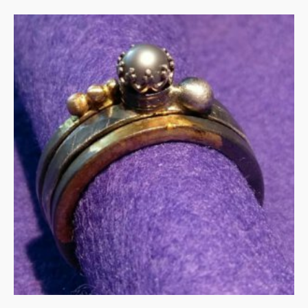
Stapelringen in zilver met
gouden accenten
€
275.00
IN WINKELMAND