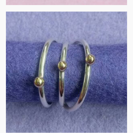
Gouden blob op zilveren
band
€
155.00
IN WINKELMAND