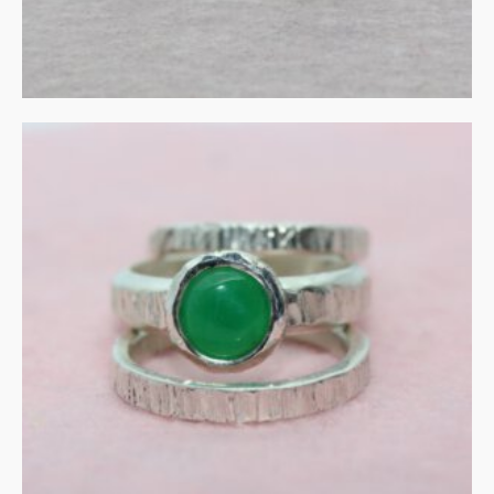
Stapelringen in zilver met
aventurijn
€
180.00
IN WINKELMAND