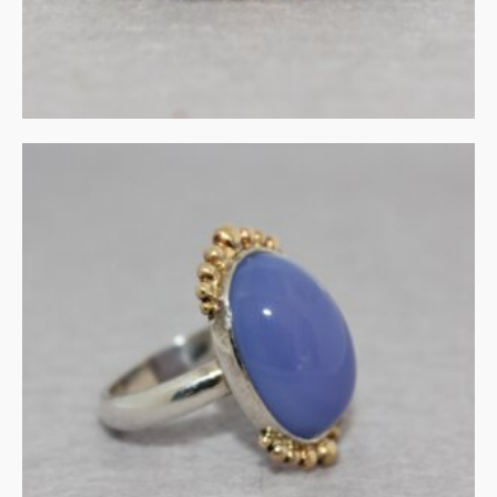
Ring chalcedoon in zilver
en goud
€
345.00
IN WINKELMAND