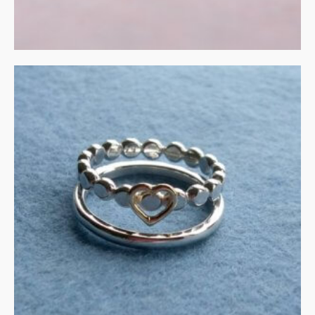
Gouden hart op zilveren
stapelringen
€
165.00
IN WINKELMAND