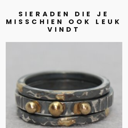
SIERADEN DIE JE
MISSCHIEN OOK LEUK
VINDT
Stapelringen in gezwart
zilver met 14ct goud
€
355.00
IN WINKELMAND