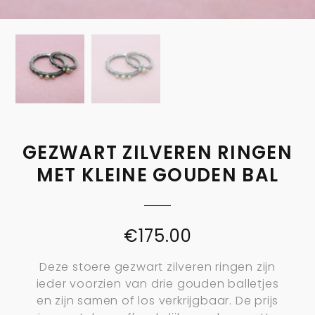
GEZWART ZILVEREN RINGEN
MET KLEINE GOUDEN BAL
€
175.00
Deze stoere gezwart zilveren ringen zijn
ieder voorzien van drie gouden balletjes
en zijn samen of los verkrijgbaar. De prijs