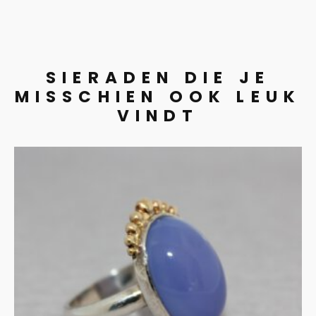
SIERADEN DIE JE
MISSCHIEN OOK LEUK
VINDT
Ring chalcedoon in zilver
en goud
€
345.00