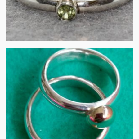
UITVERKOCHT
Gouden blobs op zilveren
band
MEER INFORMATIE