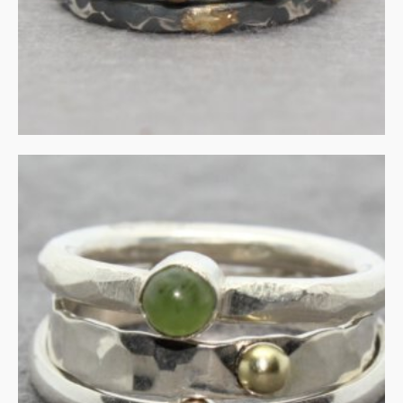
IN WINKELMAND
Groen met zilver en goud
€
325.00
IN WINKELMAND