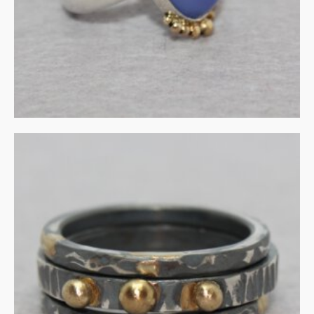
IN WINKELMAND
Stapelringen in gezwart
zilver met 14ct goud
€
355.00