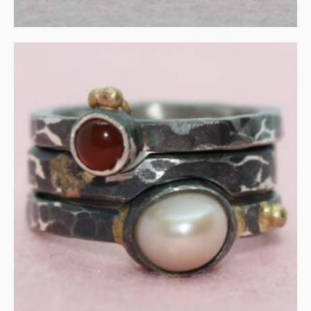
Parel en carneool in
gezwart zilver en goud.
€
305.00
IN WINKELMAND