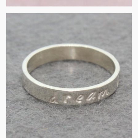
Zilveren ring met tekst
€
90.00
IN WINKELMAND