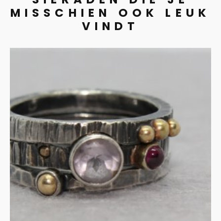
MISSCHIEN OOK LEUK
VINDT
Stapelringen amethist en
granaat in zilver
€
305.00
IN WINKELMAND