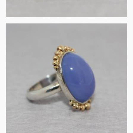
Ring chalcedoon in zilver
en goud
€
345.00
IN WINKELMAND