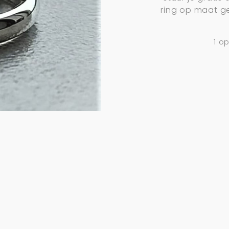
ring op maat g
1 o