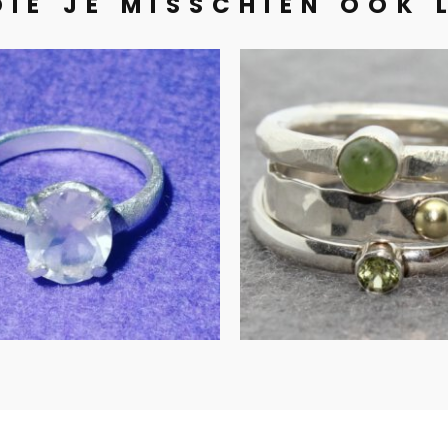
DIE JE MISSCHIEN OOK 
UITVERKOCHT
Groen met zi
zenkwarts in
en goud
borsteld zilver
€
325.00
€
165.00
IN WINKELMAND
MEER INFORMATIE