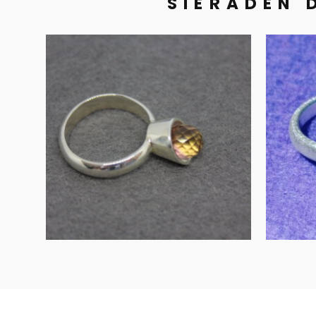
SIERADEN 
UITVERKOCHT
Zilveren kelk-ring
Ro
met ametrien
ge
€
135.00
MEER INFORMATIE