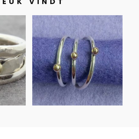
LEUK VINDT
lver
Gouden blob op
zilveren band
€
155.00
IN WINKELMAND