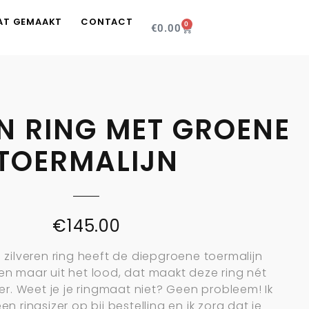
AT GEMAAKT
CONTACT
0
€
0.00
EN RING MET GROENE
TOERMALIJN
€
145.00
 zilveren ring heeft de diepgroene toermalijn
den maar uit het lood, dat maakt deze ring nét
er. Weet je je ringmaat niet? Geen probleem! Ik
een ringsizer op bij bestelling en ik zorg dat je