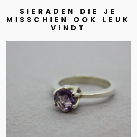
SIERADEN DIE JE
MISSCHIEN OOK LEUK
VINDT
Amethist in zilveren
zetting
€
275.00
IN WINKELMAND