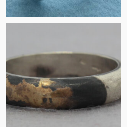
Zilveren ring met gouden
accent
€
140.00
IN WINKELMAND