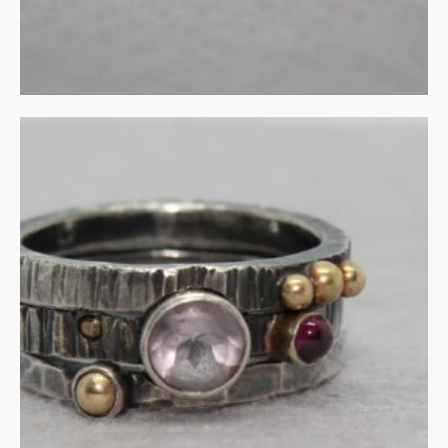
Stapelringen amethist en
granaat in zilver
€
305.00
IN WINKELMAND