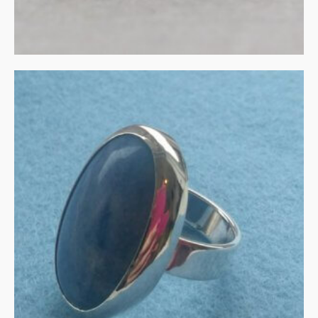
Aventurijn in zilver
€
135.00
IN WINKELMAND