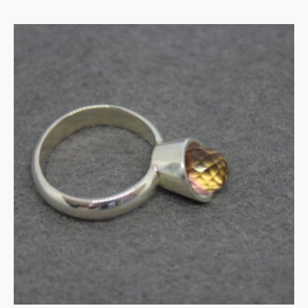
UITVERKOCHT
Zilveren kelk-ring met
ametrien
€
135.00
MEER INFORMATIE