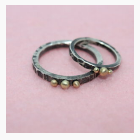
Gezwart zilveren ringen
met kleine gouden bal
€
175.00
IN WINKELMAND