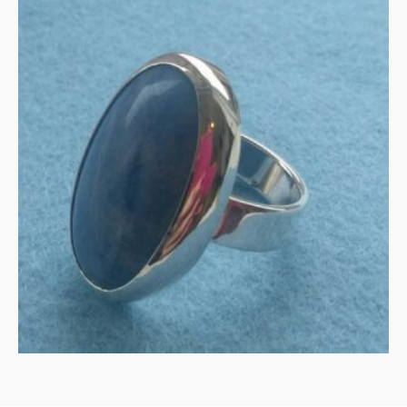
Aventurijn in zilver
€
135.00
IN WINKELMAND