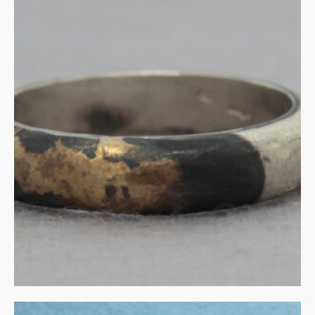
Zilveren ring met gouden
accent
€
140.00
IN WINKELMAND