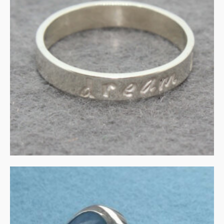
Zilveren ring met tekst
€
90.00
IN WINKELMAND