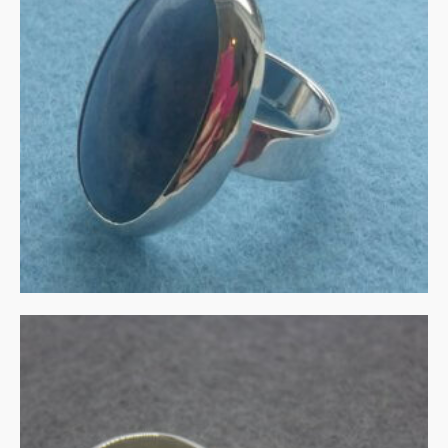
Aventurijn in zilver
€
135.00
IN WINKELMAND
UITVERKOCHT
Zilveren kelk-ring met