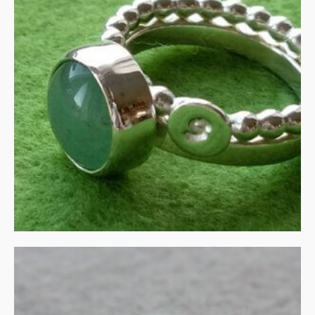
Aventurijn in zilver
€
255.00
IN WINKELMAND