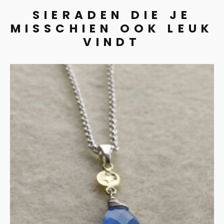
SIERADEN DIE JE
MISSCHIEN OOK LEUK
VINDT
Zilver collier met
chalcedoon en gouden
accenten
€
135.00
IN WINKELMAND