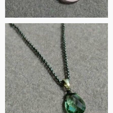
Groene amethist in goud
en zilver
€
115.00
IN WINKELMAND