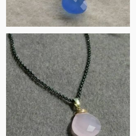
Rozenkwarts in gezwart
zilver met goud
€
135.00
IN WINKELMAND