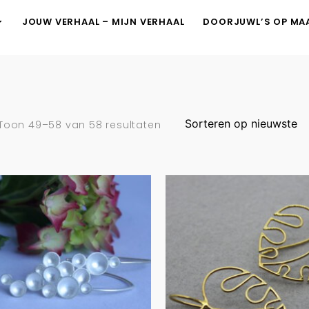
JOUW VERHAAL – MIJN VERHAAL
DOORJUWL’S OP MA
Toon 49–58 van 58 resultaten
Monstera b
ble oorbellen
oorhangers i
in zilver
ct g…
€
90.00
€
525.00