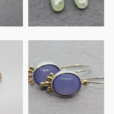
MEER INFORMATIE
Oorhangers
in
chaledoon in zilver
ver
en o…
€
275.00
IN WINKELMAND