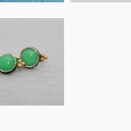
UITVERKOCHT
oorhangers
turijn in zilver
en …
€
115.00
MEER INFORMATIE