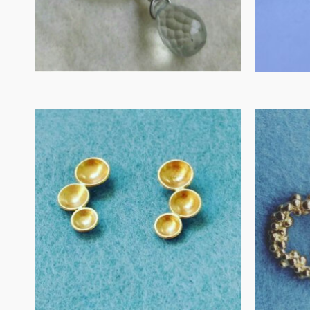
IN WINKELMAND
Oorbellen in goud
oors
€
390.00
IN WINKELMAND