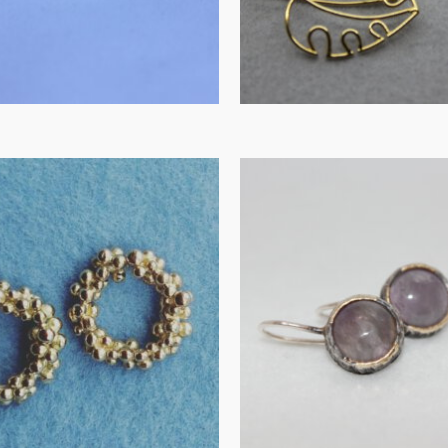
IN WINKELMAND
IN WINKELMAND
Amethist 
tekers in goud
gezwart zil
€
445.00
€
135.00
IN WINKELMAND
IN WINKELMAND