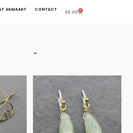
AT GEMAAKT
CONTACT
0
€
0.00
UITVERKOCHT
lad
Prehniet in zilver
n 14
en goud
€
135.00