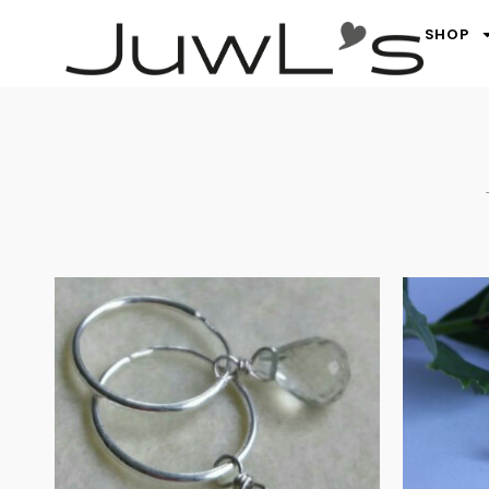
SHOP
Zilveren creolen
Bub
met edelsteen
drup…
€
60.00