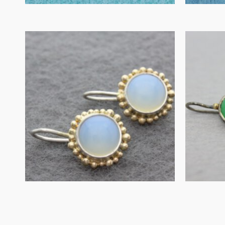
Opaliet in goud en
zilver
aven
€
350.00
IN WINKELMAND