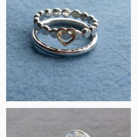
Gouden hart op zilveren
stapelringen
€
165.00
IN WINKELMAND