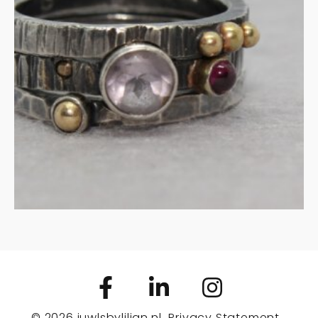
Stapelringen amethist en
granaat in zilver
€
305.00
IN WINKELMAND
© 2026
juwlsbylilian.nl
Privacy Statement