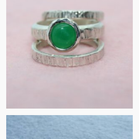
Stapelringen in zilver met
aventurijn
€
180.00
IN WINKELMAND