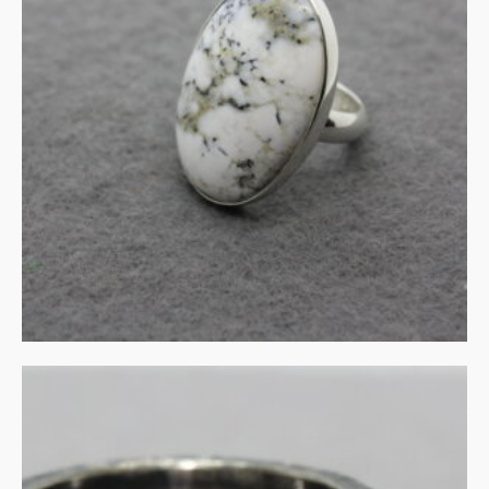
Zilveren ring met
mosagaat
€
165.00
IN WINKELMAND