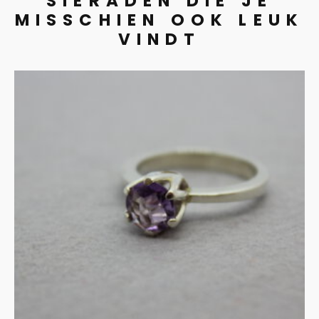
SIERADEN DIE JE
MISSCHIEN OOK LEUK
VINDT
Amethist in zilveren
zetting
€
275.00
IN WINKELMAND