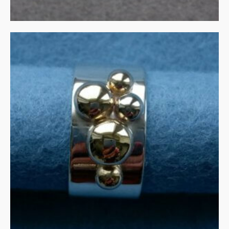
Gouden blobs op zilveren
band
€
720.00
IN WINKELMAND