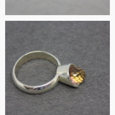
UITVERKOCHT
Zilveren kelk-ring met
ametrien
€
135.00
MEER INFORMATIE