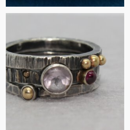
Stapelringen amethist en
granaat in zilver
€
305.00
IN WINKELMAND