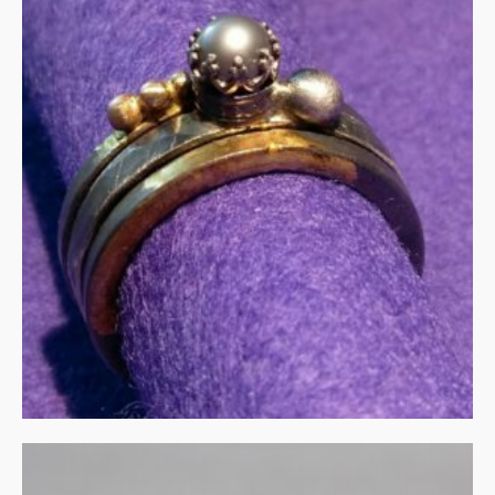
Stapelringen in zilver met
gouden accenten
€
275.00
IN WINKELMAND