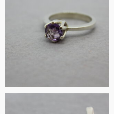
Amethist in zilveren
zetting
€
275.00
IN WINKELMAND