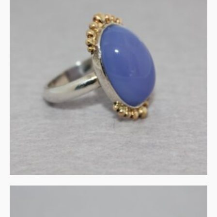
Ring chalcedoon in zilver
en goud
€
345.00
IN WINKELMAND