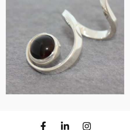
Zware zilveren smeedring
met onyx
€
135.00
IN WINKELMAND