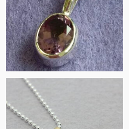
€
135.00
IN WINKELMAND
Collier met aventurijn in
zilver en goud