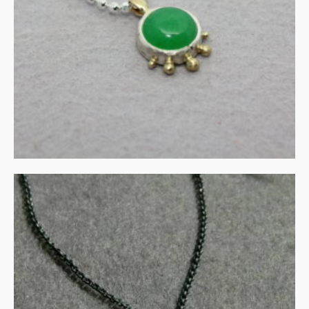
€
135.00
IN WINKELMAND
Rozenkwarts in gezwart
zilver met goud