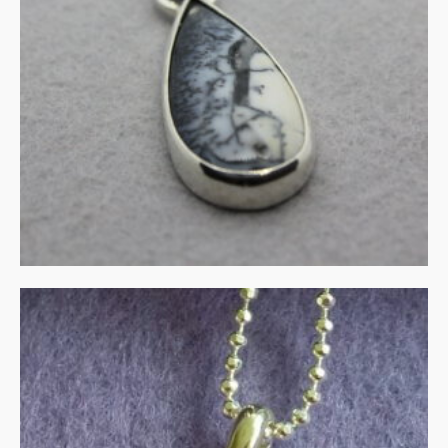
€
115.00
IN WINKELMAND
Amethist in zilver