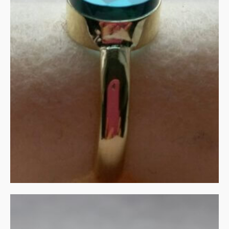
London blue topaas in
goud
MEER INFORMATIE