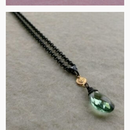
Collier in gezwart zilver en
goud met groene
amethist
€
135.00
IN WINKELMAND