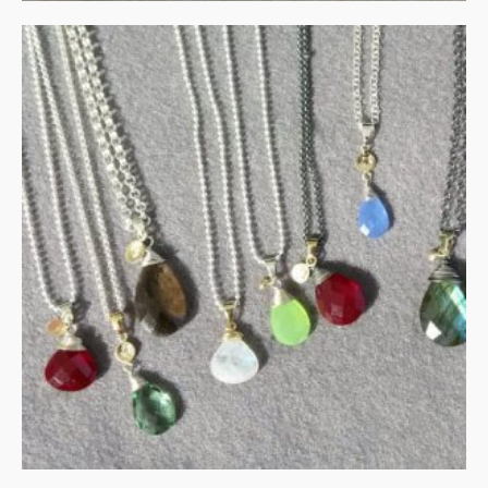
Collier met peervormige
edelsteen
€
135.00
IN WINKELMAND