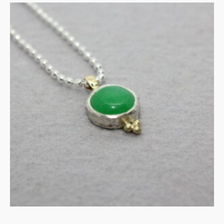
Collier met aventurijn en
goud
€
135.00
IN WINKELMAND