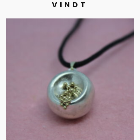
VINDT
Waterval hanger in zilver
en goud
€
165.00
IN WINKELMAND