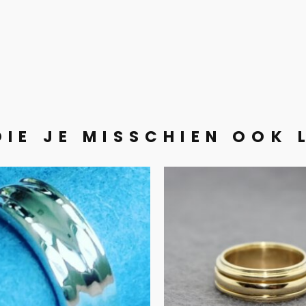
DIE JE MISSCHIEN OOK 
ottenbakkers’
Spinner in 1
ring
oud gou