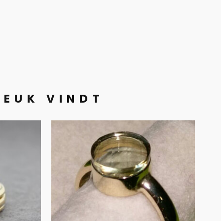
LEUK VINDT
8ct
Groene kwarts in
d
goud