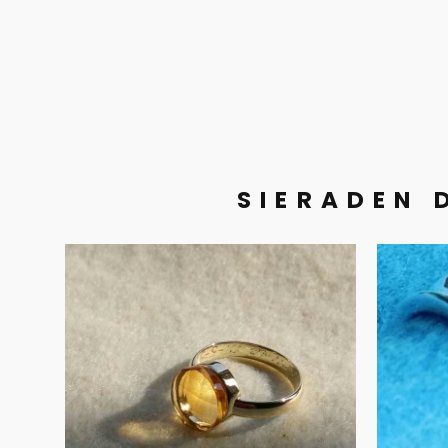
SIERADEN 
Citrien in oud
‘P
goud