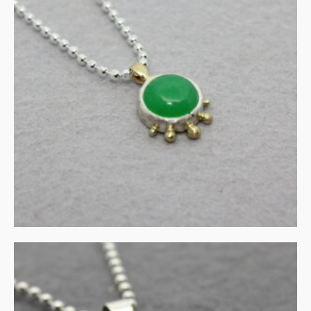
Collier met aventurijn in
zilver en goud
€
135.00
IN WINKELMAND