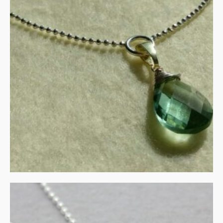
Groene amethist in zilver
en goud
€
115.00
IN WINKELMAND