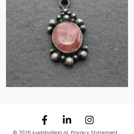
zilver
€
125.00
IN WINKELMAND
© 2026
juwlsbylilian.nl
Privacy Statement