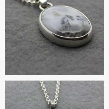
Mosagaat in zilver
€
115.00
IN WINKELMAND
Rhodochrosite in gezwart