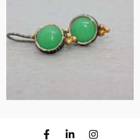
oorhangers aventurijn in
zilver en goud
€
115.00
MEER INFORMATIE