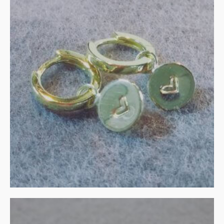
Vergulde creolen met 14 ct
gouden bedels
€
135.00
IN WINKELMAND