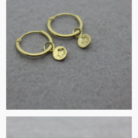
Gouden creolen met
bedels
€
210.00
IN WINKELMAND