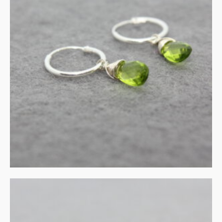
UITVERKOCHT
Zilveren creolen met
peridot
€
40.00
MEER INFORMATIE
UITVERKOCHT