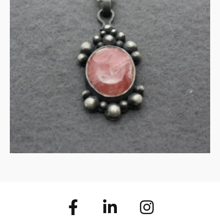
Rhodochrosite in gezwart
zilver
€
125.00
IN WINKELMAND