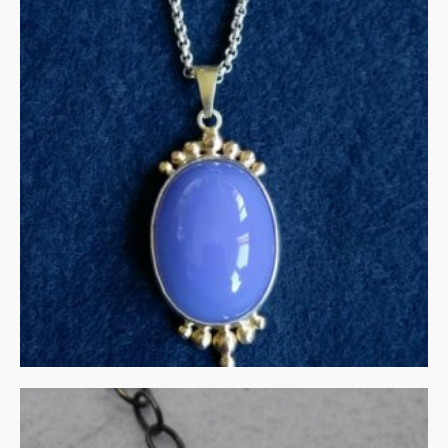
UITVERKOCHT
Collier chalcedoon in zilver
en goud
€
275.00
MEER INFORMATIE