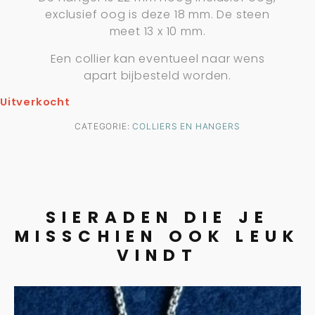
exclusief oog is deze 18 mm. De steen
meet 13 x 10 mm.
Een collier kan eventueel naar wens
apart bijbesteld worden.
Uitverkocht
CATEGORIE:
COLLIERS EN HANGERS
SIERADEN DIE JE
MISSCHIEN OOK LEUK
VINDT