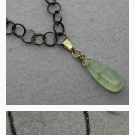
UITVERKOCHT
Prehnite in zilver en goud
€
140.00
MEER INFORMATIE