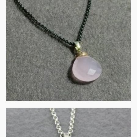
Rozenkwarts in gezwart
zilver met goud
€
135.00
IN WINKELMAND