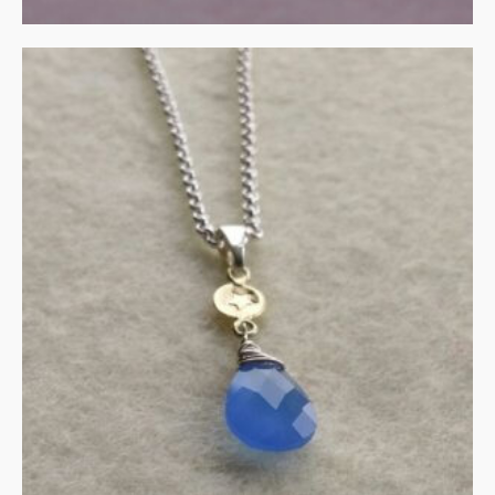
Zilver collier met
chalcedoon en gouden
accenten
€
135.00
IN WINKELMAND