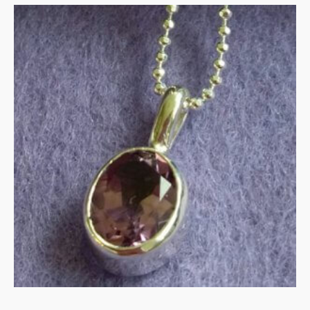
Amethist in zilver
€
135.00
IN WINKELMAND