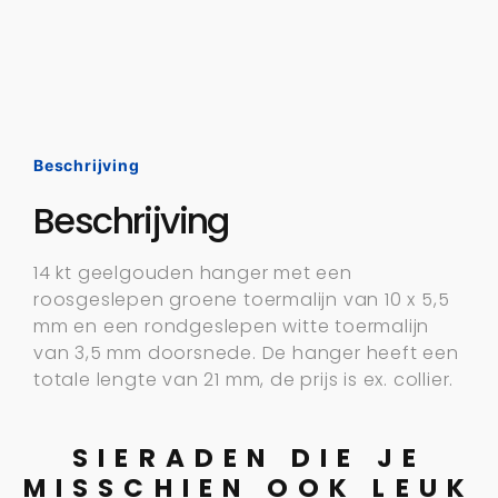
Beschrijving
Beschrijving
14 kt geelgouden hanger met een
roosgeslepen groene toermalijn van 10 x 5,5
mm en een rondgeslepen witte toermalijn
van 3,5 mm doorsnede. De hanger heeft een
totale lengte van 21 mm, de prijs is ex. collier.
SIERADEN DIE JE
MISSCHIEN OOK LEUK