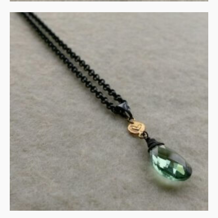
Collier in gezwart zilver en
goud met groene
amethist
€
135.00
IN WINKELMAND