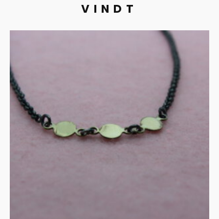
VINDT
UITVERKOCHT
Collier in zwart zilver en
goud
€
125.00
MEER INFORMATIE