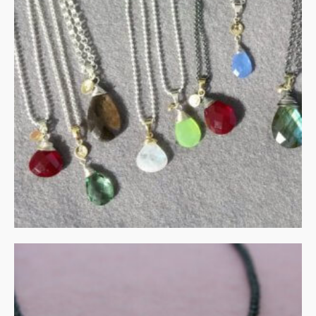
Collier met peervormige
edelsteen
€
135.00
IN WINKELMAND
UITVERKOCHT