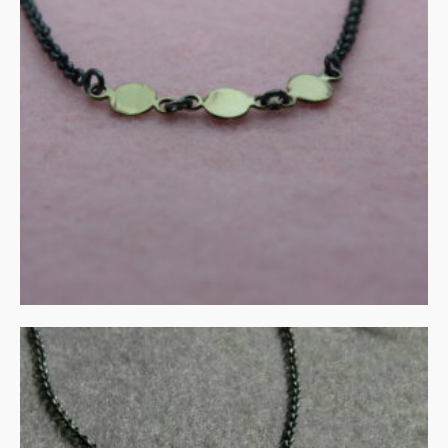
Collier in zwart zilver en
goud
€
125.00
MEER INFORMATIE
Rozenkwarts in gezwart