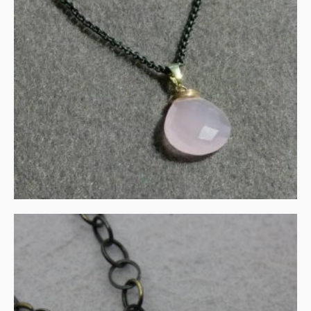
zilver met goud
€
135.00
IN WINKELMAND
UITVERKOCHT