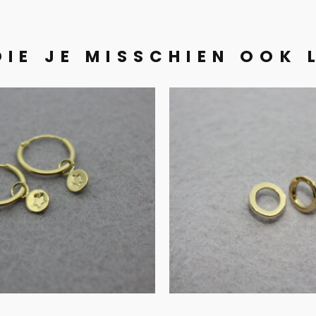
DIE JE MISSCHIEN OOK 
uden creolen
Gouden stek
met bedels
€
245.00
€
210.00
IN WINKELMAND
IN WINKELMAND