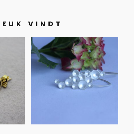
LEUK VINDT
Bubble oorbellen
ers
in zilver
€
90.00
IN WINKELMAND