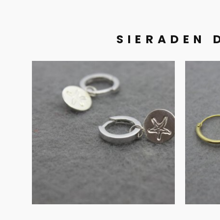
SIERADEN 
Zilveren creolen
Go
met zeester
€
95.00
IN WINKELMAND