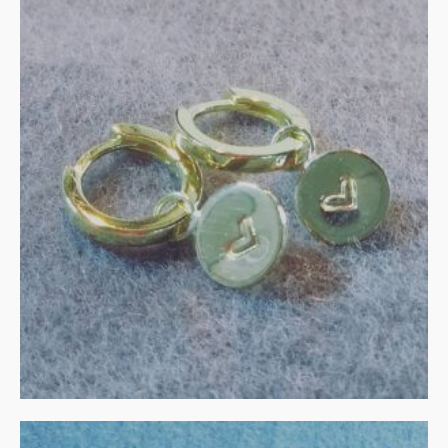
Vergulde creolen met 14 ct
gouden bedels
€
135.00
IN WINKELMAND