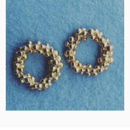
oorstekers in goud
€
445.00
IN WINKELMAND