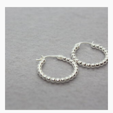
Pareldraad creolen
€
65.00
IN WINKELMAND