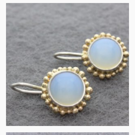
Opaliet in goud en zilver
€
350.00
IN WINKELMAND