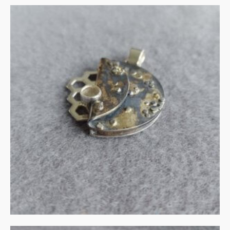
Zilveren hanger met
gouden details
€
165.00
IN WINKELMAND