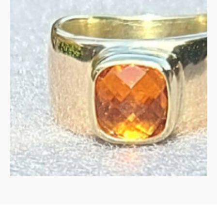
Gouden ring met
vuurcitrien
€
2,420.00
IN WINKELMAND