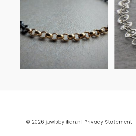
met geoxideerd
ar
zilver
€
275.00
IN WINKELMAND
© 2026
juwlsbylilian.nl
Privacy Statement