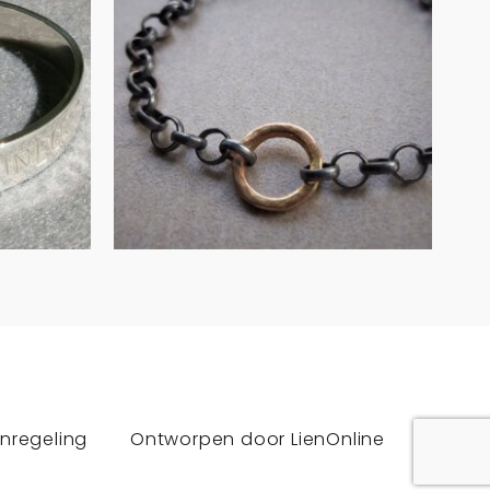
geoxideerd zilver
met geelgouden
ring
€
290.00
IN WINKELMAND
nregeling
Ontworpen door
LienOnline