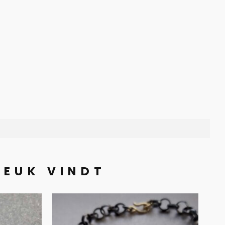
LEUK VINDT
Armband
and