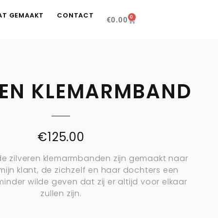
AT GEMAAKT
CONTACT
0
€
0.00
REN KLEMARMBAND
€
125.00
e zilveren klemarmbanden zijn gemaakt naar
mijn klant, de zichzelf en haar dochters een
nder wilde geven dat zij er altijd voor elkaar
zullen zijn.