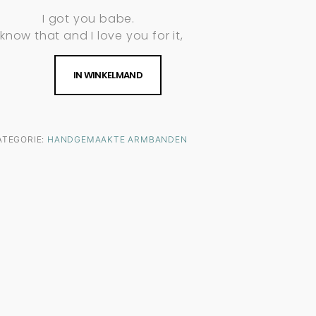
I got you babe.
 know that and I love you for it,
IN WINKELMAND
ATEGORIE:
HANDGEMAAKTE ARMBANDEN