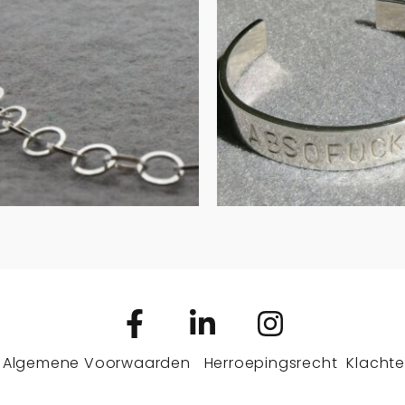
mband zilver
in zilver
€
135.00
€
200.00
IN WINKELMAND
IN WINKELMAND
Algemene Voorwaarden
Herroepingsrecht
Klachte