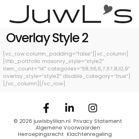
Overlay Style 2
[vc_row column_padding=”false”][vc_column]
[thb_portfolio masonry_style=”style2″
item_count=”14″ categories=”58,56,6,7,57,8,10,9″
overlay_style=”style2″ disable_category=”true”]
[/vc_column][/vc_row]
© 2026
juwlsbylilian.nl
Privacy Statement
Algemene Voorwaarden
Herroepingsrecht
Klachtenregeling